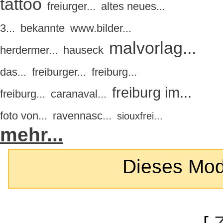
tattoo
freiurger...
altes neues...
3...
bekannte
www.bilder...
malvorlag...
herdermer...
hauseck
das...
freiburger...
freiburg...
freiburg im...
freiburg...
caranaval...
foto von...
ravennasc...
siouxfrei...
mehr...
Dieses Modul