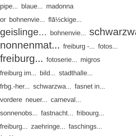
pipe...
blaue...
madonna
or
bohnenvie...
flã½ckige...
schwarzwa
geislinge...
bohnenvie...
nonnenmat...
freiburg -...
fotos...
freiburg...
fotoserie...
migros
freiburg im...
bild...
stadthalle...
frbg.-her...
schwarzwa...
fasnet in...
vordere
neuer...
carneval...
sonnenobs...
fastnacht...
fribourg...
freiburg...
zaehringe...
faschings...