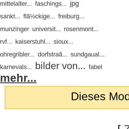
jpg
mittelalter...
faschings...
sankt...
flã½ckige...
freiburg...
munzinger
universit...
rosenmont...
rvf...
kaiserstuhl...
sioux...
ohregribler...
dorfstraã...
sundgaual...
bilder von...
karnevals...
fabel
mehr...
Dieses Modul