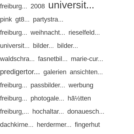
universit...
freiburg...
2008
pink
gt8...
partystra...
freiburg...
weihnacht...
rieselfeld...
universit...
bilder...
bilder...
waldschra...
fasnetbil...
marie-cur...
predigertor...
galerien
ansichten...
freiburg...
passbilder...
werbung
freiburg...
photogale...
hã½tten
freiburg,...
hochaltar...
donauesch...
dachkirne...
herdermer...
fingerhut