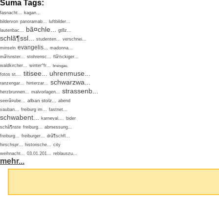
Suma Tags:
fasnacht...
kagan...
bildervon
panoramab...
luftbilder...
bã¤chle...
lautenbac...
gt8z...
schlã¶ssl...
studenten...
verschnei...
evangelis...
minseln
madonna...
mã½nster...
stohrensc...
flã½ckiger...
waldkircher...
winter^fr...
breisgau,
titisee...
uhrenmuse...
fotos st....
schwarzwa...
ranzengar...
hinterzar...
strassenb...
herzbrunnen...
malvorlagen...
alban stolz...
seerã¤ube...
abend
vauban...
freiburg im...
fastnet...
schwabent...
karneval....
bider
schã¶nste
freiburg...
abmessung...
freiburg...
freiburger...
drã¶schfl...
hirschspr...
historische...
city
weihnacht...
03.01.201...
reblauszu...
mehr...