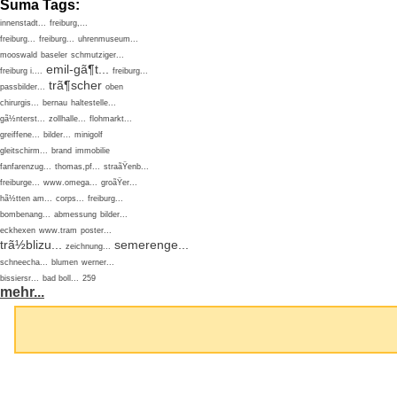
Suma Tags:
innenstadt...
freiburg,...
freiburg...
freiburg...
uhrenmuseum...
mooswald
baseler
schmutziger...
emil-gã¶t...
freiburg i....
freiburg...
trã¶scher
passbilder...
oben
chirurgis...
bernau
haltestelle...
gã½nterst...
zollhalle...
flohmarkt...
greiffene...
bilder...
minigolf
gleitschirm...
brand
immobilie
fanfarenzug...
thomas,pf...
straãŸenb...
freiburge...
www.omega...
groãŸer...
hã½tten am...
corps...
freiburg...
bombenang...
abmessung
bilder...
eckhexen
www.tram
poster...
trã½blizu...
semerenge...
zeichnung...
schneecha...
blumen
werner...
bissiersr...
bad boll...
259
mehr...