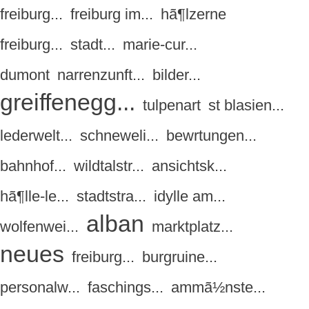
freiburg...
freiburg im...
hã¶lzerne
freiburg...
stadt...
marie-cur...
dumont
narrenzunft...
bilder...
greiffenegg...
tulpenart
st blasien...
lederwelt...
schneweli...
bewrtungen...
bahnhof...
wildtalstr...
ansichtsk...
hã¶lle-le...
stadtstra...
idylle am...
alban
wolfenwei...
marktplatz...
neues
freiburg...
burgruine...
personalw...
faschings...
ammã½nste...