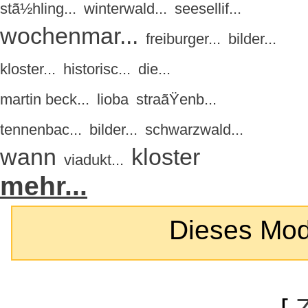
stã½hling...
winterwald...
seesellif...
wochenmar...
freiburger...
bilder...
kloster...
historisc...
die...
martin beck...
lioba
straãŸenb...
tennenbac...
bilder...
schwarzwald...
wann
kloster
viadukt...
mehr...
Dieses Modul