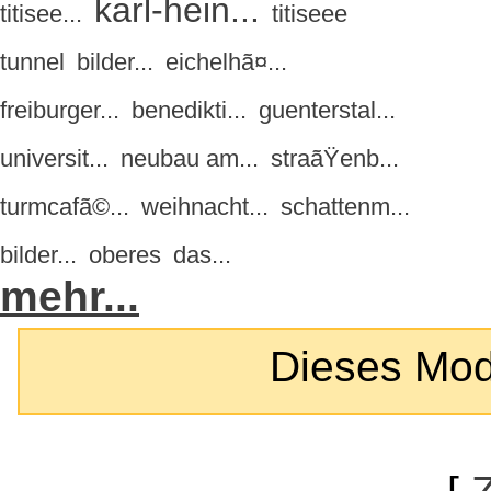
karl-hein...
titisee...
titiseee
tunnel
bilder...
eichelhã¤...
freiburger...
benedikti...
guenterstal...
universit...
neubau am...
straãŸenb...
turmcafã©...
weihnacht...
schattenm...
bilder...
oberes
das...
mehr...
Dieses Modul