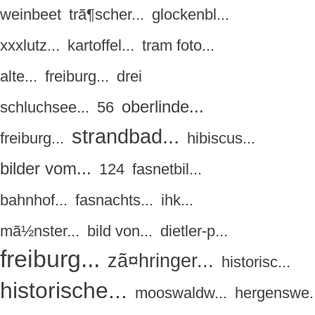
weinbeet
trã¶scher...
glockenbl...
xxxlutz...
kartoffel...
tram foto...
alte...
freiburg...
drei
oberlinde...
schluchsee...
56
strandbad...
freiburg...
hibiscus...
bilder vom...
124
fasnetbil...
bahnhof...
fasnachts...
ihk...
mã½nster...
bild von...
dietler-p...
freiburg...
zã¤hringer...
historisc...
historische...
mooswaldw...
hergenswe..