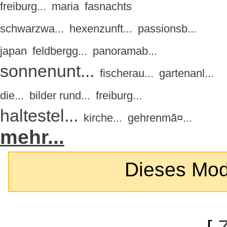
freiburg...
maria
fasnachts
schwarzwa...
hexenzunft...
passionsb...
japan
feldbergg...
panoramab...
sonnenunt...
fischerau...
gartenanl...
die...
bilder rund...
freiburg...
haltestel...
kirche...
gehrenmã¤...
mehr...
Dieses Modul