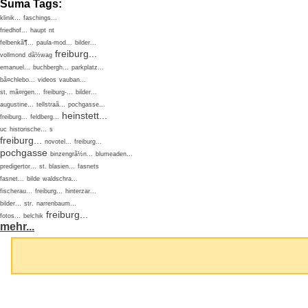
Suma Tags:
klinik...
faschings...
friedhof...
haupt
nt
felbenkã¶...
paula-mod...
bilder...
freiburg...
vollmond
dã½wag
emanuel...
buchbergh...
parkplatz...
bã¤chlebo...
videos
vauban...
st, mã¤rgen...
freiburg-...
bilder...
augustine...
tellstraã...
pochgasse...
heinstett...
freiburg...
feldberg...
uc
historische...
s
freiburg...
novotel...
freiburg...
pochgasse
binzengrã½n...
blumeaden...
predigertor...
st. blasien...
fasnets
fasnet...
bilde
waldschra...
fischerau...
freiburg...
hinterzar...
bilder...
str.
narrenbaum...
freiburg...
fotos...
belchik
mehr...