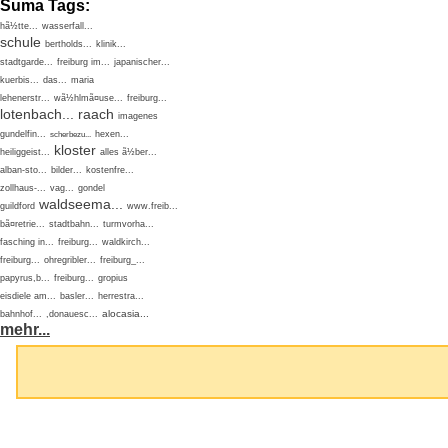
Suma Tags:
hã½tte...
wasserfall...
schule
bertholds...
klinik...
stadtgarde...
freiburg im...
japanischer...
kuerbis...
das...
maria
lehenerstr...
wã½hlmã¤use...
freiburg...
lotenbach...
raach
imagenes
gundelfin...
hexen...
scherbezu...
kloster
heiliggeist...
alles ã½ber...
alban-sto...
bilder...
kostenfre...
zollhaus-...
vag...
gondel
waldseema...
guildford
www.freib...
bã¤retrie...
stadtbahn...
turmvorha...
fasching in...
freiburg...
waldkirch...
freiburg...
ohregribler...
freiburg_...
papyrus,b...
freiburg...
gropius
eisdiele am...
basler...
herrestra...
alocasia...
bahnhof...
,donauesc...
mehr...