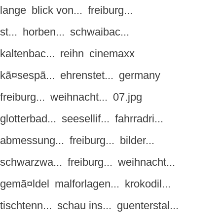
lange
blick von...
freiburg...
st...
horben...
schwaibac...
kaltenbac...
reihn
cinemaxx
kã¤sespã...
ehrenstet...
germany
freiburg...
weihnacht...
07.jpg
glotterbad...
seesellif...
fahrradri...
abmessung...
freiburg...
bilder...
schwarzwa...
freiburg...
weihnacht...
gemã¤ldel
malforlagen...
krokodil...
tischtenn...
schau ins...
guenterstal...