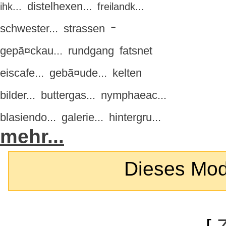
distelhexen...
ihk...
freilandk...
-
schwester...
strassen
gepã¤ckau...
rundgang
fatsnet
eiscafe...
gebã¤ude...
kelten
bilder...
buttergas...
nymphaeac...
blasiendo...
galerie...
hintergru...
mehr...
Dieses Modul