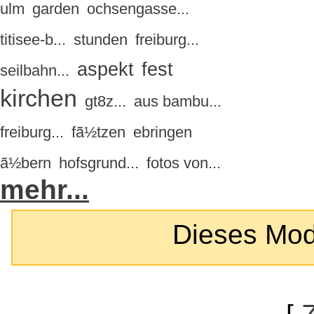
ulm
garden
ochsengasse...
titisee-b...
stunden
freiburg...
aspekt
fest
seilbahn...
kirchen
gt8z...
aus bambu...
freiburg...
fã½tzen
ebringen
ã½bern
hofsgrund...
fotos von...
mehr...
Dieses Modul