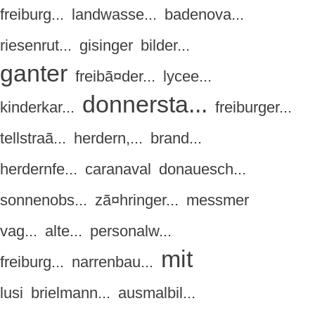
freiburg...
landwasse...
badenova...
riesenrut...
gisinger
bilder...
ganter
freibã¤der...
lycee...
donnersta...
kinderkar...
freiburger...
tellstraã...
herdern,...
brand...
herdernfe...
caranaval
donauesch...
sonnenobs...
zã¤hringer...
messmer
vag...
alte...
personalw...
mit
freiburg...
narrenbau...
lusi
brielmann...
ausmalbil...