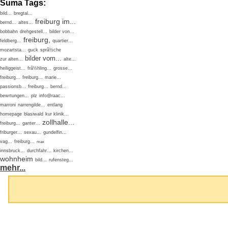
Suma Tags:
bild...
bregtal...
freiburg im...
bernd...
altes...
bobbahn
drehgestell...
bilder von...
freiburg,
feldberg...
quartier...
mozartsta...
guck
sprã½che
bilder vom...
zur alten...
alte...
heiliggeist...
frã½hling...
grosse...
freiburg...
freiburg...
marie...
passionsb...
freiburg...
bernd...
bewrtungen...
plz
info@raac...
marroni
narrengilde...
entlang
homepage
blasiwald
kur klinik...
zollhalle...
freiburg...
ganter...
friburger...
sexau...
gundelfin...
vag...
freiburg...
max
innsbruck...
durchfahr...
kirchen...
wohnheim
bild...
rufensteg...
mehr...