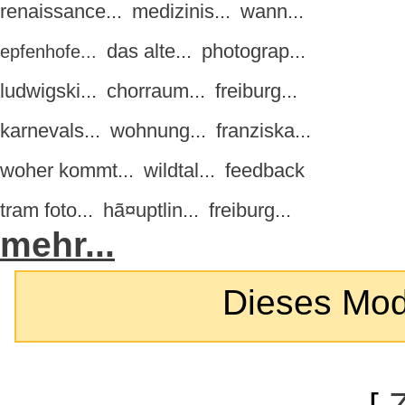
renaissance...
medizinis...
wann...
das alte...
photograp...
epfenhofe...
ludwigski...
chorraum...
freiburg...
karnevals...
wohnung...
franziska...
woher kommt...
wildtal...
feedback
tram foto...
hã¤uptlin...
freiburg...
mehr...
Dieses Modul