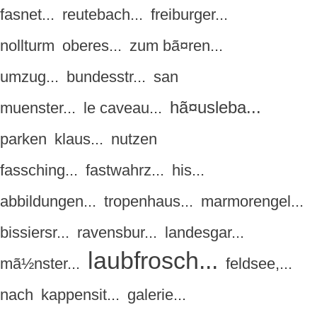
fasnet...
reutebach...
freiburger...
nollturm
oberes...
zum bã¤ren...
umzug...
bundesstr...
san
hã¤usleba...
muenster...
le caveau...
parken
klaus...
nutzen
fassching...
fastwahrz...
his...
abbildungen...
tropenhaus...
marmorengel...
bissiersr...
ravensbur...
landesgar...
laubfrosch...
mã½nster...
feldsee,...
nach
kappensit...
galerie...