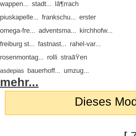
wappen...
stadt...
lã¶rrach
piuskapelle...
frankschu...
erster
omega-fre...
adventsma...
kirchhofw...
freiburg st...
fastnast...
rahel-var...
rosenmontag...
rolli
straãŸen
bauerhoff...
umzug...
asdepias
mehr...
Dieses Modul