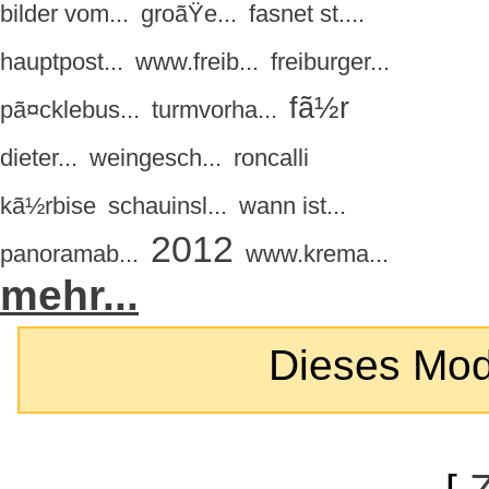
bilder vom...
groãŸe...
fasnet st....
hauptpost...
www.freib...
freiburger...
fã½r
pã¤cklebus...
turmvorha...
dieter...
weingesch...
roncalli
kã½rbise
schauinsl...
wann ist...
2012
panoramab...
www.krema...
mehr...
Dieses Modul