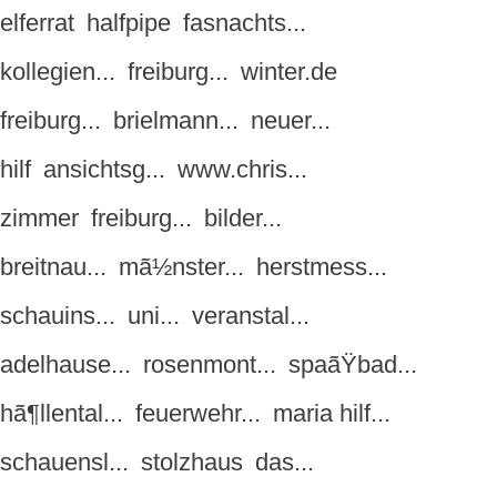
elferrat
halfpipe
fasnachts...
kollegien...
freiburg...
winter.de
freiburg...
brielmann...
neuer...
hilf
ansichtsg...
www.chris...
zimmer
freiburg...
bilder...
breitnau...
mã½nster...
herstmess...
schauins...
uni...
veranstal...
adelhause...
rosenmont...
spaãŸbad...
hã¶llental...
feuerwehr...
maria hilf...
schauensl...
stolzhaus
das...