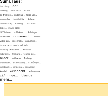
Suma Tags:
der
trachteng...
freiburg...
bismarcka...
raach...
sc freiburg...
kinderfas...
fotos von...
sonnenhof...
fuãŸball im...
ã¤ltere
schlossberg...
freiburg...
fasnachts...
bilder...
mack
galei
hã¶lle-leue...
kohlekran...
zã¤hringer...
donauesch...
fachwerkh...
herder...
video zur...
ravennabr...
augustine...
thoma.de
st.martin
wildtalst...
feeiburg
tympanon-...
winterbil...
ludwigski...
freiburg...
freunde der...
bilder...
zollhaus-...
freiburg...
weihnacht...
schlossberg...
st.mã¤rge...
innsbruck...
klingenta...
advanced
weihnacht...
kandel...
schwarzwa...
zã¤hringe...
blasius
--
mehr...