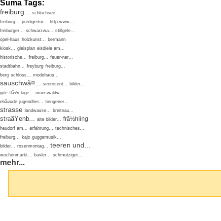
Suma Tags:
freiburg...
schluchsee...
freiburg...
predigertor...
http:www....
freiburger...
schwarzwa...
stillgele...
opel-haus
holzkunst...
bermann
kiosk...
gleisplan
eisdiele am...
historische...
freiburg...
feuer-nar...
stadtbahn...
freyburg
freiburg...
berg
schloss...
modehaus...
sauschwã¤...
seerosent...
bilder...
gite
flã½ckige...
mooswaldw...
ebã¤ude
jugendher...
tiengener...
strasse
landwasse...
breitnau...
straãŸenb...
frã½hling
alte bilder...
heudorf am...
erfahrung...
technisches...
freiburg...
kajo
guggemusik...
teeren und...
bilder...
rosenmontag...
wochenmarkt...
basler...
schmutziger...
mehr...