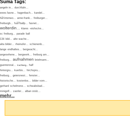
Suma Tags:
angeln in...
durchfahr...
www.fasne...
hagenbach...
kandel...
hã½ttenwo...
anne-frank...
freiburger...
freiburgb...
fuãŸballp...
fasnet...
wolterdin...
klares
-eishocke...
sc freiburg...
parade
ball
134
bild...
alte wache...
alta bilder...
rheinufer...
schienenb...
lange
endhaltes...
bergwacht...
angesehene...
bergwerk...
freiburg am...
aufnahmen
freiburg...
brielmann...
guenterstal...
half
trachteng...
hintergru...
kuerbis...
hirchspru...
freiburg...
geiersnest...
fenster...
historische...
kostenlos...
bilder vom...
gerhard
schelmenz...
schwabsbad...
minigolf...
zastler...
alban stolz...
mehr...