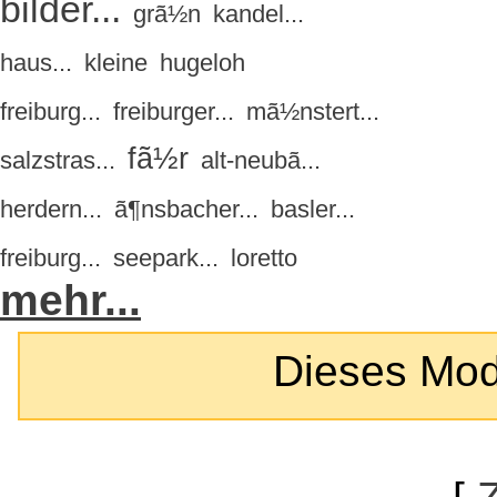
bilder...
grã½n
kandel...
haus...
kleine
hugeloh
freiburg...
freiburger...
mã½nstert...
fã½r
salzstras...
alt-neubã...
herdern...
ã¶nsbacher...
basler...
freiburg...
seepark...
loretto
mehr...
Dieses Modul