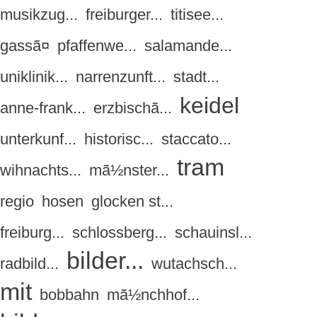
musikzug...
freiburger...
titisee...
gassã¤
pfaffenwe...
salamande...
uniklinik...
narrenzunft...
stadt...
keidel
anne-frank...
erzbischã...
unterkunf...
historisc...
staccato...
tram
wihnachts...
mã½nster...
regio
hosen
glocken st...
freiburg...
schlossberg...
schauinsl...
bilder...
radbild...
wutachsch...
mit
bobbahn
mã½nchhof...