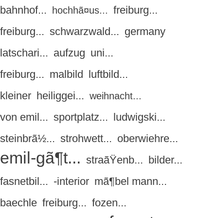
bahnhof...
freiburg...
hochhã¤us...
freiburg...
schwarzwald...
germany
latschari...
aufzug
uni...
freiburg...
malbild
luftbild...
kleiner
heiliggei...
weihnacht...
von emil...
sportplatz...
ludwigski...
steinbrã½...
strohwett...
oberwiehre...
emil-gã¶t...
straãŸenb...
bilder...
fasnetbil...
-interior
mã¶bel mann...
baechle
freiburg...
fozen...