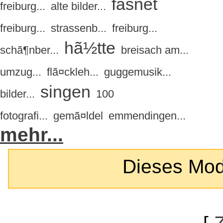
fasnet
freiburg...
alte bilder...
freiburg...
strassenb...
freiburg...
hã½tte
schã¶nber...
breisach am...
umzug...
flã¤ckleh...
guggemusik...
singen
bilder...
100
fotografi...
gemã¤ldel
emmendingen...
mehr...
Dieses Modul