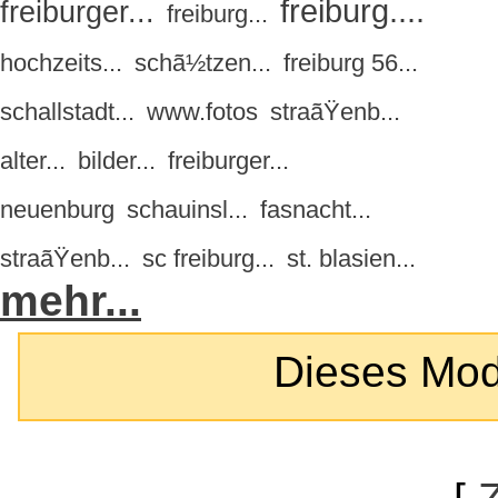
freiburg....
freiburger...
freiburg...
hochzeits...
schã½tzen...
freiburg 56...
schallstadt...
www.fotos
straãŸenb...
alter...
bilder...
freiburger...
neuenburg
schauinsl...
fasnacht...
straãŸenb...
sc freiburg...
st. blasien...
mehr...
Dieses Modul