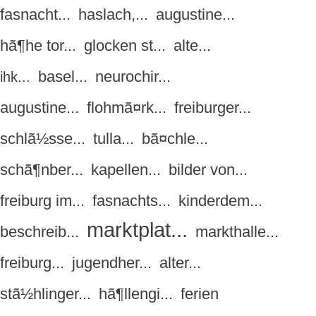
fasnacht...
haslach,...
augustine...
hã¶he tor...
glocken st...
alte...
basel...
neurochir...
ihk...
augustine...
flohmã¤rk...
freiburger...
schlã½sse...
tulla...
bã¤chle...
schã¶nber...
kapellen...
bilder von...
freiburg im...
fasnachts...
kinderdem...
marktplat...
beschreib...
markthalle...
freiburg...
jugendher...
alter...
stã½hlinger...
hã¶llengi...
ferien