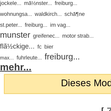
jockele...
mã½nster...
freiburg...
wohnungsa...
waldkirch...
schã¶ne
st.peter...
freiburg...
im vag...
munster
greifenec...
motor strab...
flã½ckige...
fc
bier
freiburg...
fuhrleute...
max...
mehr...
Dieses Modul