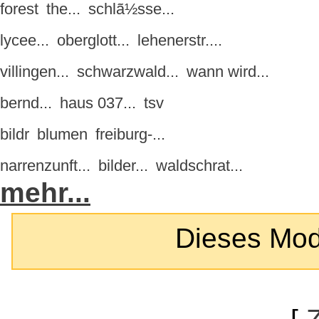
forest
the...
schlã½sse...
lycee...
oberglott...
lehenerstr....
villingen...
schwarzwald...
wann wird...
bernd...
haus 037...
tsv
bildr
blumen
freiburg-...
narrenzunft...
bilder...
waldschrat...
mehr...
Dieses Modul