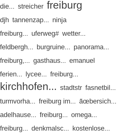
freiburg
die...
streicher
djh
tannenzap...
ninja
freiburg...
uferweg#
wetter...
feldbergh...
burgruine...
panorama...
freiburg,...
gasthaus...
emanuel
ferien...
lycee...
freiburg...
kirchhofen...
stadtstr
fasnetbil...
turmvorha...
freiburg im...
ãœbersich...
adelhause...
freiburg...
omega...
freiburg...
denkmalsc...
kostenlose...