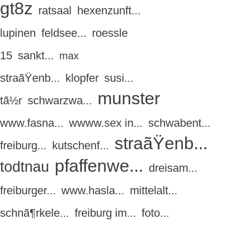
gt8z
ratsaal
hexenzunft...
lupinen
feldsee...
roessle
15
sankt...
max
straãŸenb...
klopfer
susi...
munster
tã½r
schwarzwa...
www.fasna...
wwww.sex in...
schwabent...
straãŸenb...
freiburg...
kutschenf...
pfaffenwe...
todtnau
dreisam...
freiburger...
www.hasla...
mittelalt...
schnã¶rkele...
freiburg im...
foto...