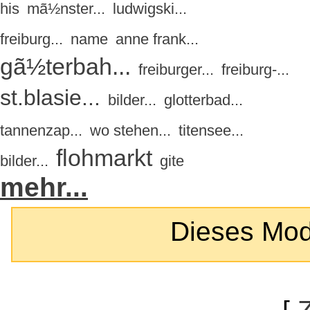
his
mã½nster...
ludwigski...
freiburg...
name
anne frank...
gã½terbah...
freiburger...
freiburg-...
st.blasie...
bilder...
glotterbad...
tannenzap...
wo stehen...
titensee...
flohmarkt
bilder...
gite
mehr...
Dieses Modul