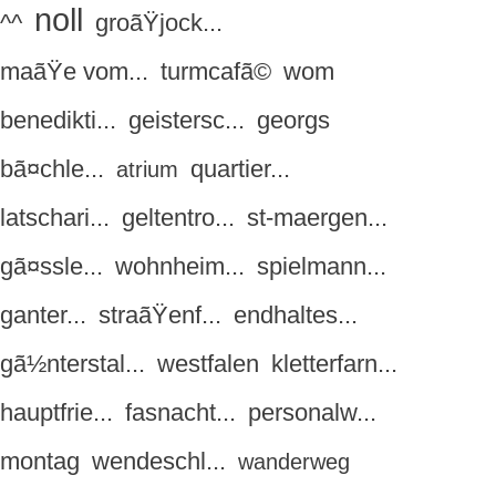
noll
^^
groãŸjock...
maãŸe vom...
turmcafã©
wom
benedikti...
geistersc...
georgs
bã¤chle...
quartier...
atrium
latschari...
geltentro...
st-maergen...
gã¤ssle...
wohnheim...
spielmann...
ganter...
straãŸenf...
endhaltes...
gã½nterstal...
westfalen
kletterfarn...
hauptfrie...
fasnacht...
personalw...
montag
wendeschl...
wanderweg