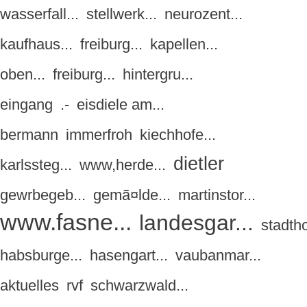
wasserfall...
stellwerk...
neurozent...
kaufhaus...
freiburg...
kapellen...
oben...
freiburg...
hintergru...
eingang
.-
eisdiele am...
bermann
immerfroh
kiechhofe...
dietler
karlssteg...
www,herde...
gewrbegeb...
gemã¤lde...
martinstor...
www.fasne...
landesgar...
stadtho
habsburge...
hasengart...
vaubanmar...
aktuelles
rvf
schwarzwald...