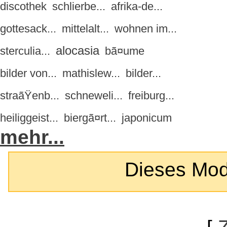
discothek
schlierbe...
afrika-de...
gottesack...
mittelalt...
wohnen im...
alocasia
sterculia...
bã¤ume
bilder von...
mathislew...
bilder...
straãŸenb...
schneweli...
freiburg...
heiliggeist...
biergã¤rt...
japonicum
mehr...
Dieses Modul