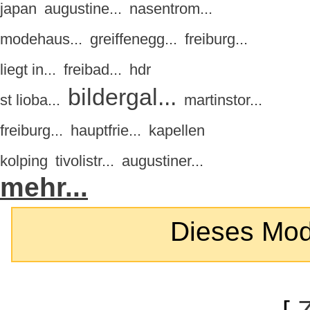
japan
augustine...
nasentrom...
modehaus...
greiffenegg...
freiburg...
liegt in...
freibad...
hdr
bildergal...
st lioba...
martinstor...
freiburg...
hauptfrie...
kapellen
kolping
tivolistr...
augustiner...
mehr...
Dieses Modul