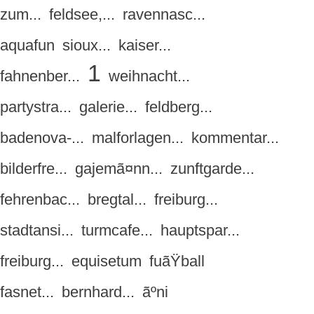
zum...
feldsee,...
ravennasc...
aquafun
sioux...
kaiser...
1
fahnenber...
weihnacht...
partystra...
galerie...
feldberg...
badenova-...
malforlagen...
kommentar...
bilderfre...
gajemã¤nn...
zunftgarde...
fehrenbac...
bregtal...
freiburg...
stadtansi...
turmcafe...
hauptspar...
freiburg...
equisetum
fuãŸball
fasnet...
bernhard...
ãºni