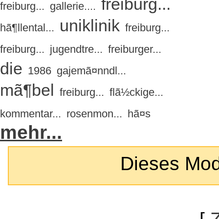
freiburg...
freiburg...
gallerie....
uniklinik
hã¶llental...
freiburg...
freiburg...
jugendtre...
freiburger...
die
1986
gajemã¤nndl...
mã¶bel
freiburg...
flã½ckige...
kommentar...
rosenmon...
hã¤s
mehr...
Dieses Modul