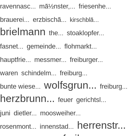
ravennasc...
mã½nster,...
friesenhe...
brauerei...
erzbischã...
kirschblã...
brielmann
the...
stoaklopfer...
fasnet...
gemeinde...
flohmarkt...
hauptfrie...
messmer...
freiburger...
waren
schindelm...
freiburg...
wolfsgrun...
bunte wiese...
freiburg...
herzbrunn...
feuer
gerichtsl...
juni
dietler...
moosweiher...
herrenstr...
rosenmont...
innenstad...