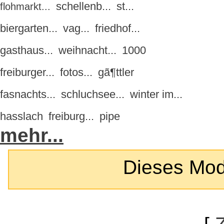
schellenb...
st...
flohmarkt...
biergarten...
vag...
friedhof...
gasthaus...
weihnacht...
1000
freiburger...
fotos...
gã¶ttler
fasnachts...
schluchsee...
winter im...
hasslach
freiburg...
pipe
mehr...
Dieses Modul