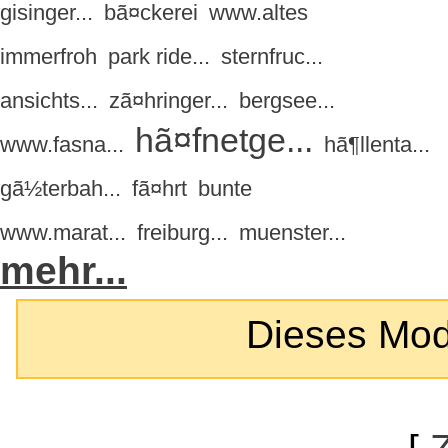
gisinger...
bã¤ckerei
www.altes
immerfroh
park ride...
sternfruc...
ansichts...
zã¤hringer...
bergsee...
hã¤fnetge...
www.fasna...
hã¶llenta...
gã½terbah...
fã¤hrt
bunte
www.marat...
freiburg...
muenster...
mehr...
Dieses Modul