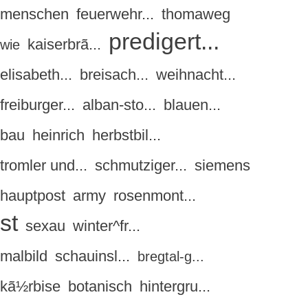
menschen
feuerwehr...
thomaweg
predigert...
kaiserbrã...
wie
elisabeth...
breisach...
weihnacht...
freiburger...
alban-sto...
blauen...
bau
heinrich
herbstbil...
tromler und...
schmutziger...
siemens
hauptpost
army
rosenmont...
st
sexau
winter^fr...
malbild
schauinsl...
bregtal-g...
kã½rbise
botanisch
hintergru...