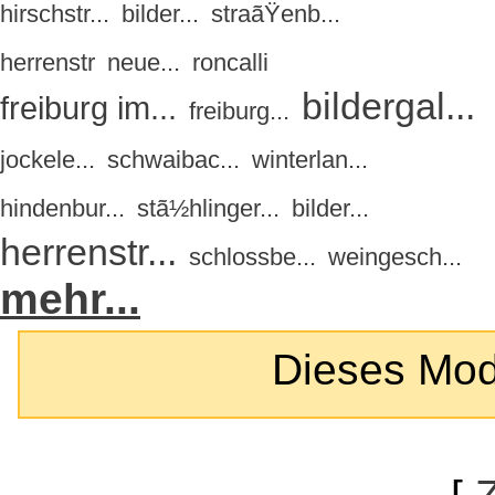
hirschstr...
bilder...
straãŸenb...
herrenstr
neue...
roncalli
bildergal...
freiburg im...
freiburg...
jockele...
schwaibac...
winterlan...
hindenbur...
stã½hlinger...
bilder...
herrenstr...
schlossbe...
weingesch...
mehr...
Dieses Modul