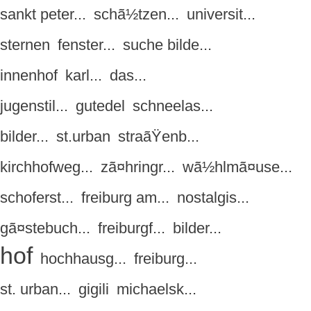
sankt peter...
schã½tzen...
universit...
sternen
fenster...
suche bilde...
innenhof
karl...
das...
jugenstil...
gutedel
schneelas...
bilder...
st.urban
straãŸenb...
kirchhofweg...
zã¤hringr...
wã½hlmã¤use...
schoferst...
freiburg am...
nostalgis...
gã¤stebuch...
freiburgf...
bilder...
hof
hochhausg...
freiburg...
st. urban...
gigili
michaelsk...