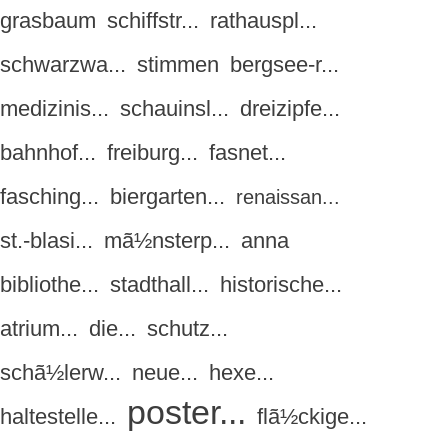
grasbaum
schiffstr...
rathauspl...
schwarzwa...
stimmen
bergsee-r...
medizinis...
schauinsl...
dreizipfe...
bahnhof...
freiburg...
fasnet...
fasching...
biergarten...
renaissan...
st.-blasi...
mã½nsterp...
anna
bibliothe...
stadthall...
historische...
atrium...
die...
schutz...
schã½lerw...
neue...
hexe...
poster...
haltestelle...
flã½ckige...