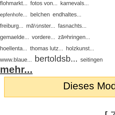
flohmarkt...
fotos von...
karnevals...
belchen
endhaltes...
epfenhofe...
freiburg...
mã½nster...
fasnachts...
gemaelde...
vordere...
zã¤hringen...
hoellenta...
thomas lutz...
holzkunst...
bertoldsb...
www.blaue...
seitingen
mehr...
Dieses Modul