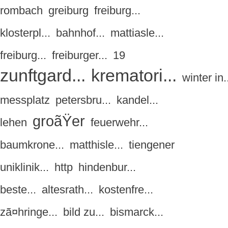
rombach
greiburg
freiburg...
klosterpl...
bahnhof...
mattiasle...
freiburg...
freiburger...
19
zunftgard...
krematori...
winter in.
messplatz
petersbru...
kandel...
groãŸer
lehen
feuerwehr...
baumkrone...
matthisle...
tiengener
uniklinik...
http
hindenbur...
beste...
altesrath...
kostenfre...
zã¤hringe...
bild zu...
bismarck...