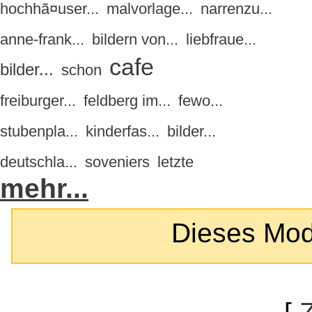
hochhã¤user...
malvorlage...
narrenzu...
anne-frank...
bildern von...
liebfraue...
cafe
bilder...
schon
freiburger...
feldberg im...
fewo...
stubenpla...
kinderfas...
bilder...
deutschla...
soveniers
letzte
mehr...
Dieses Modul