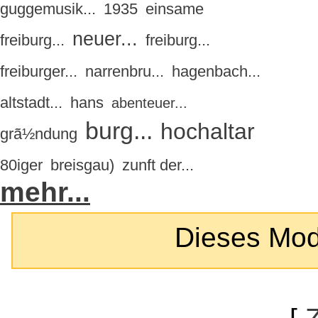
guggemusik...
1935
einsame
neuer...
freiburg...
freiburg...
freiburger...
narrenbru...
hagenbach...
altstadt...
hans
abenteuer...
burg...
hochaltar
grã½ndung
80iger
breisgau)
zunft der...
mehr...
Dieses Modul