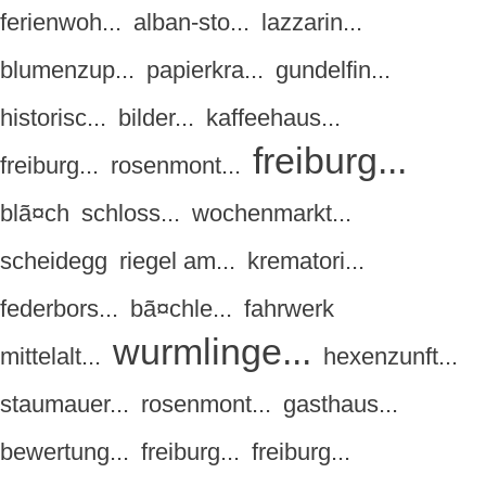
ferienwoh...
alban-sto...
lazzarin...
blumenzup...
papierkra...
gundelfin...
historisc...
bilder...
kaffeehaus...
freiburg...
freiburg...
rosenmont...
blã¤ch
schloss...
wochenmarkt...
scheidegg
riegel am...
krematori...
federbors...
bã¤chle...
fahrwerk
wurmlinge...
mittelalt...
hexenzunft...
staumauer...
rosenmont...
gasthaus...
bewertung...
freiburg...
freiburg...