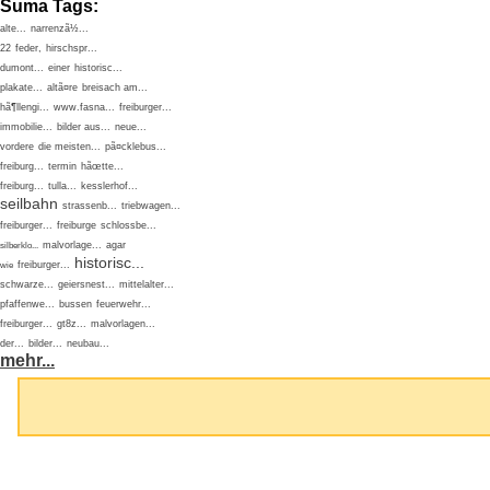
Suma Tags:
alte...
narrenzã½...
22
feder,
hirschspr...
dumont...
einer
historisc...
plakate...
altã¤re
breisach am...
hã¶llengi...
www.fasna...
freiburger...
immobilie...
bilder aus...
neue...
vordere
die meisten...
pã¤cklebus...
freiburg...
termin
hãœtte...
freiburg...
tulla...
kesslerhof...
seilbahn
strassenb...
triebwagen...
freiburger...
freiburge
schlossbe...
malvorlage...
agar
silberklo...
historisc...
freiburger...
wie
schwarze...
geiersnest...
mittelalter...
pfaffenwe...
bussen
feuerwehr...
freiburger...
gt8z...
malvorlagen...
der...
bilder...
neubau...
mehr...