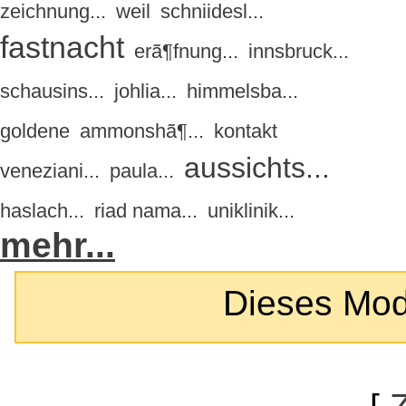
zeichnung...
weil
schniidesl...
fastnacht
erã¶fnung...
innsbruck...
schausins...
johlia...
himmelsba...
goldene
ammonshã¶...
kontakt
aussichts...
veneziani...
paula...
haslach...
riad nama...
uniklinik...
mehr...
Dieses Modul