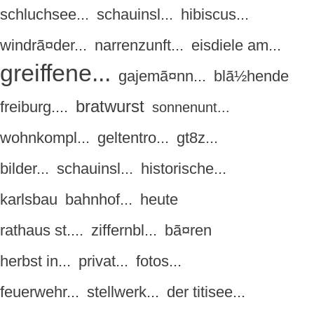
schluchsee...
schauinsl...
hibiscus...
windrã¤der...
narrenzunft...
eisdiele am...
greiffene...
gajemã¤nn...
blã½hende
bratwurst
freiburg....
sonnenunt...
wohnkompl...
geltentro...
gt8z...
bilder...
schauinsl...
historische...
karlsbau
bahnhof...
heute
rathaus st....
ziffernbl...
bã¤ren
herbst in...
privat...
fotos...
feuerwehr...
stellwerk...
der titisee...