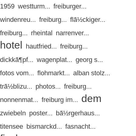
1959
westturm...
freiburger...
windenreu...
freiburg...
flã½ckiger...
freiburg...
rheintal
narrenver...
hotel
hautfried...
freiburg...
dickkã¶pf...
wagenplat...
georg s...
fotos vom...
flohmarkt...
alban stolz...
trã½blizu...
photos...
freiburg...
dem
nonnenmat...
freiburg im...
zwiebeln
poster...
bã½rgerhaus...
titensee
bismarckd...
fasnacht...