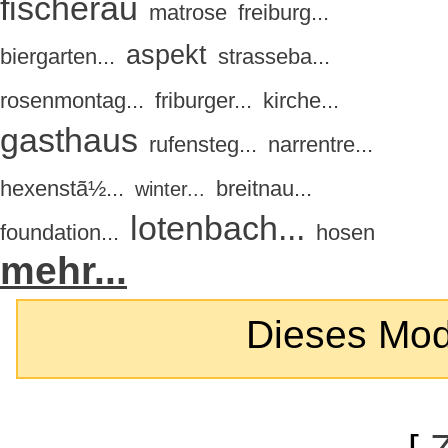
fischerau
matrose
freiburg...
aspekt
biergarten...
strasseba...
rosenmontag...
friburger...
kirche...
gasthaus
rufensteg...
narrentre...
hexenstã½...
breitnau...
winter...
lotenbach...
foundation...
hosen
mehr...
Dieses Modul