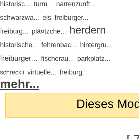
historisc...
turm...
narrenzunft...
schwarzwa...
eis
freiburger...
herdern
freiburg...
plã¤tzche...
historische...
fehrenbac...
hintergru...
freiburger...
fischerau...
parkplatz...
virtuelle...
freiburg...
schreckli
mehr...
Dieses Modul