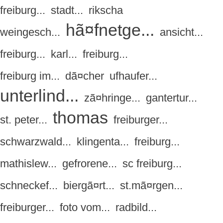
freiburg...
stadt...
rikscha
hã¤fnetge...
weingesch...
ansicht...
freiburg...
karl...
freiburg...
freiburg im...
dã¤cher
ufhaufer...
unterlind...
zã¤hringe...
gantertur...
thomas
st. peter...
freiburger...
schwarzwald...
klingenta...
freiburg...
mathislew...
gefrorene...
sc freiburg...
schneckef...
biergã¤rt...
st.mã¤rgen...
freiburger...
foto vom...
radbild...