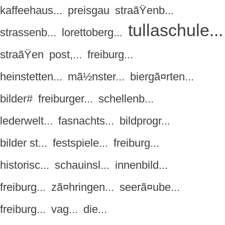
kaffeehaus...
preisgau
straãŸenb...
tullaschule...
strassenb...
lorettoberg...
straãŸen
post,...
freiburg...
heinstetten...
mã½nster...
biergã¤rten...
bilder#
freiburger...
schellenb...
lederwelt...
fasnachts...
bildprogr...
bilder st...
festspiele...
freiburg...
historisc...
schauinsl...
innenbild...
freiburg...
zã¤hringen...
seerã¤ube...
freiburg...
vag...
die...