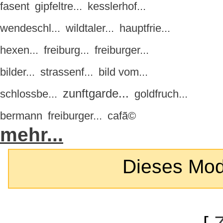
fasent
gipfeltre...
kesslerhof...
wendeschl...
wildtaler...
hauptfrie...
hexen...
freiburg...
freiburger...
bilder...
strassenf...
bild vom...
zunftgarde...
schlossbe...
goldfruch...
bermann
freiburger...
cafã©
mehr...
Dieses Modul