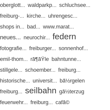
oberglott...
waldparkp...
schluchsee...
freiburg-...
kirche...
uhrengesc...
shops in...
bad...
www.marat...
federn
neues...
neurochir...
fotografie...
freiburger...
sonnenhof...
emil-thom...
rã¶ãŸle
bahntunne...
stillgele...
schoember...
freiburg...
historische...
universit...
bã½rgelen
seilbahn
freiburg...
gã½terzug
feuerwehr...
freiburg...
cafã©