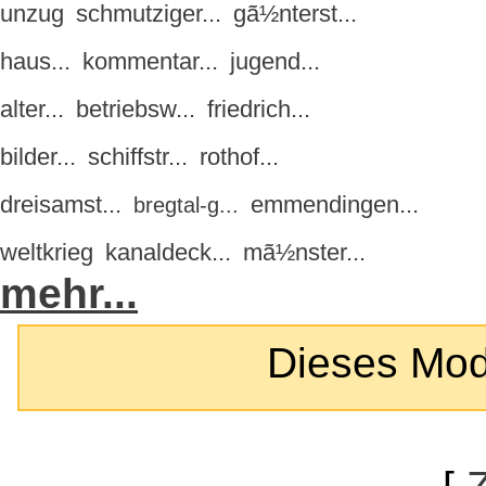
unzug
schmutziger...
gã½nterst...
haus...
kommentar...
jugend...
alter...
betriebsw...
friedrich...
bilder...
schiffstr...
rothof...
dreisamst...
emmendingen...
bregtal-g...
weltkrieg
kanaldeck...
mã½nster...
mehr...
Dieses Modul