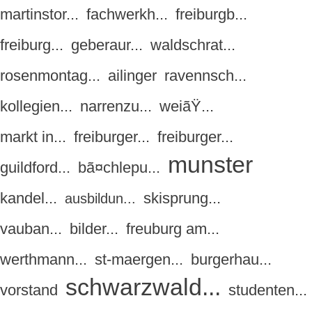
martinstor...
fachwerkh...
freiburgb...
freiburg...
geberaur...
waldschrat...
rosenmontag...
ailinger
ravennsch...
kollegien...
narrenzu...
weiãŸ...
markt in...
freiburger...
freiburger...
munster
guildford...
bã¤chlepu...
kandel...
skisprung...
ausbildun...
vauban...
bilder...
freuburg am...
werthmann...
st-maergen...
burgerhau...
schwarzwald...
vorstand
studenten...