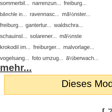
sommerbil...
narrenzun...
freiburg...
ravennasc...
mã½nster...
bã¤chle in...
freiburg...
gantertur...
waldschra...
schauinsl...
solarener...
mã½nste
krokodil im...
freiburger...
malvorlage...
vogelsang...
foto umzug...
ã½berwach...
mehr...
Dieses Modul