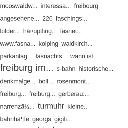
mooswaldw...
interessa...
freibourg
angesehene...
226
faschings...
bilder...
hã¤uptling...
fasnet...
www.fasna...
kolping
waldkirch...
parkanlag...
fasnachts...
wann ist...
freiburg im...
s-bahn
historische...
denkmalge...
boll...
rosenmont...
freiburg...
freiburg...
gerberau:...
turmuhr
narrenzã½...
kleine...
bahnhã¶fe
georgs
gigili...