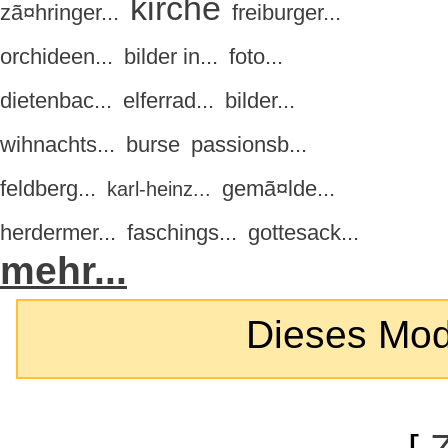
kirche
zã¤hringer...
freiburger...
orchideen...
bilder in...
foto...
dietenbac...
elferrad...
bilder...
wihnachts...
burse
passionsb...
feldberg...
gemã¤lde...
karl-heinz...
herdermer...
faschings...
gottesack...
mehr...
Dieses Modul