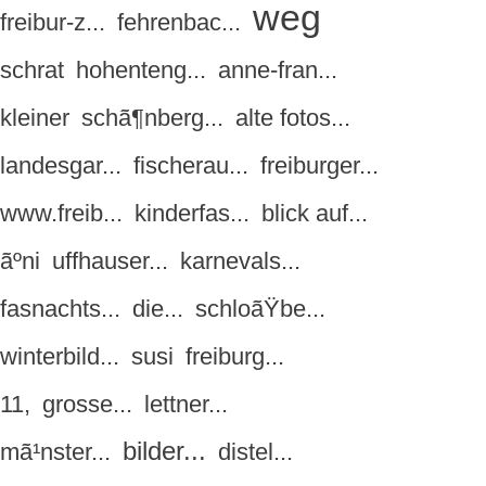
weg
freibur-z...
fehrenbac...
schrat
hohenteng...
anne-fran...
kleiner
schã¶nberg...
alte fotos...
landesgar...
fischerau...
freiburger...
www.freib...
kinderfas...
blick auf...
ãºni
uffhauser...
karnevals...
fasnachts...
die...
schloãŸbe...
winterbild...
susi
freiburg...
11,
grosse...
lettner...
bilder...
mã¹nster...
distel...