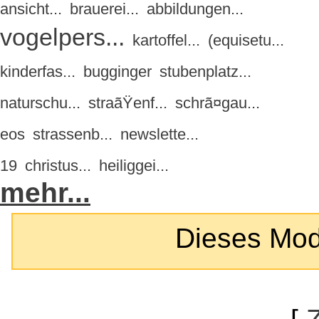
ansicht...
brauerei...
abbildungen...
vogelpers...
kartoffel...
(equisetu...
kinderfas...
bugginger
stubenplatz...
naturschu...
straãŸenf...
schrã¤gau...
eos
strassenb...
newslette...
19
christus...
heiliggei...
mehr...
Dieses Modul