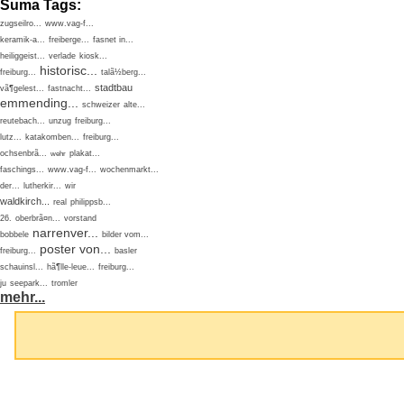
Suma Tags:
zugseilro...
www.vag-f...
keramik-a...
freiberge...
fasnet in...
heiliggeist...
verlade
kiosk...
historisc...
freiburg...
talã½berg...
stadtbau
vã¶gelest...
fastnacht...
emmending...
schweizer
alte...
reutebach...
unzug
freiburg...
lutz...
katakomben...
freiburg...
ochsenbrã...
plakat...
wehr
faschings...
www.vag-f...
wochenmarkt...
der...
lutherkir...
wir
waldkirch...
real
philippsb...
26.
oberbrã¤n...
vorstand
narrenver...
bobbele
bilder vom...
poster von...
freiburg...
basler
schauinsl...
hã¶lle-leue...
freiburg...
ju
seepark...
tromler
mehr...