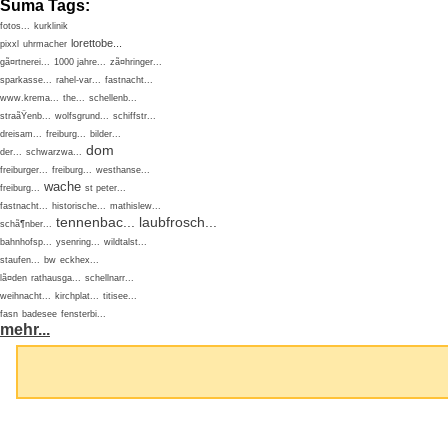
Suma Tags:
fotos...
kurklinik
lorettobe...
pixxl
uhrmacher
gã¤rtnerei...
1000 jahre...
zã¤hringer...
sparkasse...
rahel-var...
fastnacht...
www.krema...
the...
schellenb...
straãŸenb...
wolfsgrund...
schiffstr...
dreisam...
freiburg...
bilder...
dom
der...
schwarzwa...
freiburger...
freiburg...
westhanse...
wache
freiburg...
st peter...
fastnacht...
historische...
mathislew...
tennenbac...
laubfrosch...
schã¶nber...
bahnhofsp...
ysenring...
wildtalst...
staufen...
bw
eckhex...
lã¤den
rathausga...
schellnarr...
weihnacht...
kirchplat...
titisee...
fasn
badesee
fensterbi...
mehr...