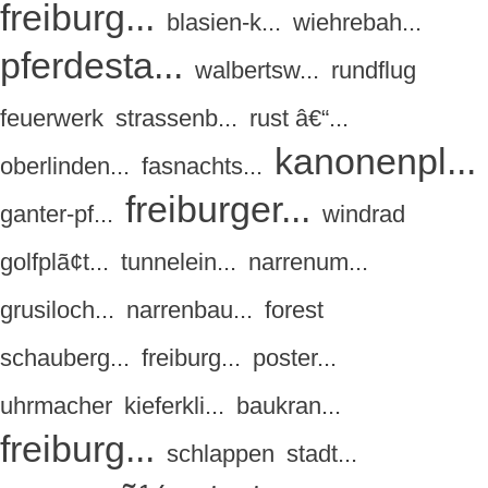
freiburg...
blasien-k...
wiehrebah...
pferdesta...
walbertsw...
rundflug
feuerwerk
strassenb...
rust â€“...
kanonenpl...
oberlinden...
fasnachts...
freiburger...
ganter-pf...
windrad
golfplã¢t...
tunnelein...
narrenum...
grusiloch...
narrenbau...
forest
schauberg...
freiburg...
poster...
uhrmacher
kieferkli...
baukran...
freiburg...
schlappen
stadt...