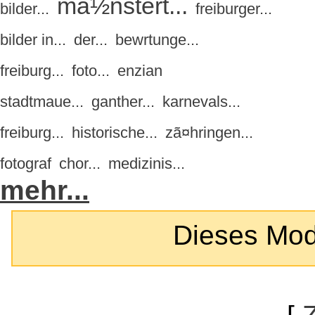
mã½nstert...
bilder...
freiburger...
bilder in...
der...
bewrtunge...
freiburg...
foto...
enzian
stadtmaue...
ganther...
karnevals...
freiburg...
historische...
zã¤hringen...
fotograf
chor...
medizinis...
mehr...
Dieses Modul