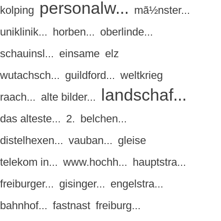
personalw...
kolping
mã½nster...
uniklinik...
horben...
oberlinde...
schauinsl...
einsame
elz
wutachsch...
guildford...
weltkrieg
landschaf...
raach...
alte bilder...
das alteste...
2.
belchen...
distelhexen...
vauban...
gleise
telekom in...
www.hochh...
hauptstra...
freiburger...
gisinger...
engelstra...
bahnhof...
fastnast
freiburg...