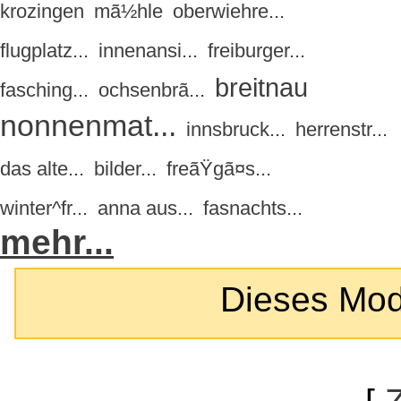
krozingen
mã½hle
oberwiehre...
flugplatz...
innenansi...
freiburger...
breitnau
fasching...
ochsenbrã...
nonnenmat...
innsbruck...
herrenstr...
das alte...
bilder...
freãŸgã¤s...
winter^fr...
anna aus...
fasnachts...
mehr...
Dieses Modul