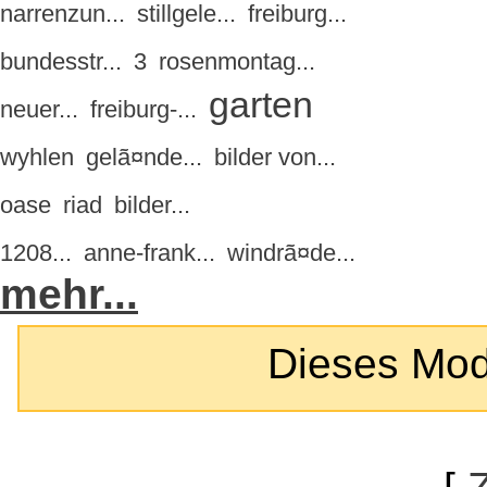
narrenzun...
stillgele...
freiburg...
bundesstr...
3
rosenmontag...
garten
neuer...
freiburg-...
wyhlen
gelã¤nde...
bilder von...
oase
riad
bilder...
1208...
anne-frank...
windrã¤de...
mehr...
Dieses Modul