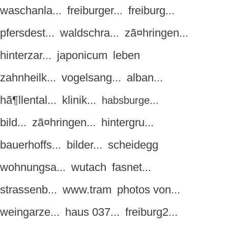
waschanla...
freiburger...
freiburg...
pfersdest...
waldschra...
zã¤hringen...
hinterzar...
japonicum
leben
zahnheilk...
vogelsang...
alban...
hã¶llental...
klinik...
habsburge...
bild...
zã¤hringen...
hintergru...
bauerhoffs...
bilder...
scheidegg
wohnungsa...
wutach
fasnet...
strassenb...
www.tram
photos von...
weingarze...
haus 037...
freiburg2...