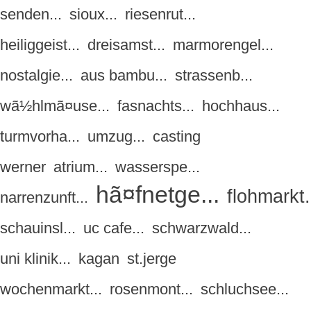
senden...
sioux...
riesenrut...
heiliggeist...
dreisamst...
marmorengel...
nostalgie...
aus bambu...
strassenb...
wã½hlmã¤use...
fasnachts...
hochhaus...
turmvorha...
umzug...
casting
werner
atrium...
wasserspe...
hã¤fnetge...
flohmarkt.
narrenzunft...
schauinsl...
uc cafe...
schwarzwald...
uni klinik...
kagan
st.jerge
wochenmarkt...
rosenmont...
schluchsee...