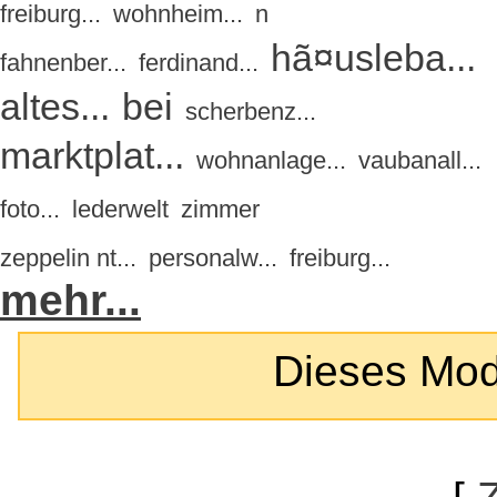
freiburg...
wohnheim...
n
hã¤usleba...
fahnenber...
ferdinand...
altes...
bei
scherbenz...
marktplat...
wohnanlage...
vaubanall...
foto...
lederwelt
zimmer
zeppelin nt...
personalw...
freiburg...
mehr...
Dieses Modul