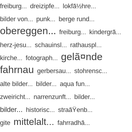
freiburg...
dreizipfe...
lokfã½hre...
bilder von...
punk...
berge rund...
obereggen...
freiburg...
kindergrã...
herz-jesu...
schauinsl...
rathauspl...
gelã¤nde
kirche...
fotograph...
fahrnau
gerbersau...
stohrensc...
alte bilder...
bilder...
aqua fun...
zweiricht...
narrenzunft...
bilder...
bilder...
historisc...
straãŸenb...
mittelalt...
gite
fahrradhã...