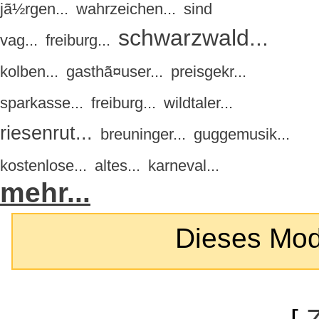
jã½rgen...
wahrzeichen...
sind
schwarzwald...
vag...
freiburg...
kolben...
gasthã¤user...
preisgekr...
sparkasse...
freiburg...
wildtaler...
riesenrut...
breuninger...
guggemusik...
kostenlose...
altes...
karneval...
mehr...
Dieses Modul